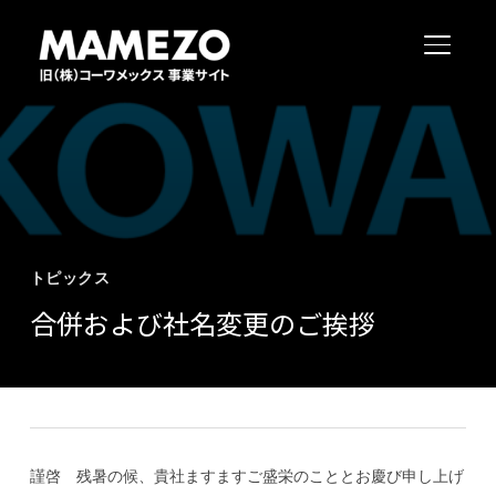
サイド
トピックス
合併および社名変更のご挨拶
謹啓 残暑の候、貴社ますますご盛栄のこととお慶び申し上げ