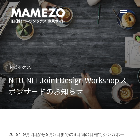
サイド
トピックス
NTU-NIT Joint Design Workshopス
ポンサードのお知らせ
2019年9月2日から9月5日までの3日間の日程でシンガポー