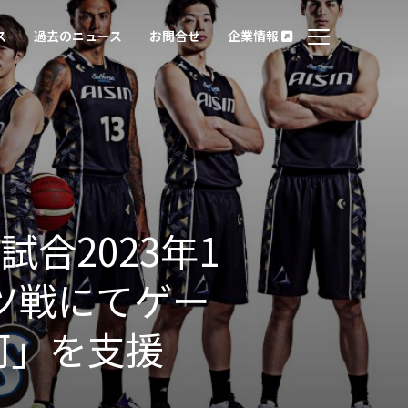
ス
過去のニュース
お問合せ
企業情報
サイドバーとナ
試合2023年1
ッツ戦にてゲー
河」を支援