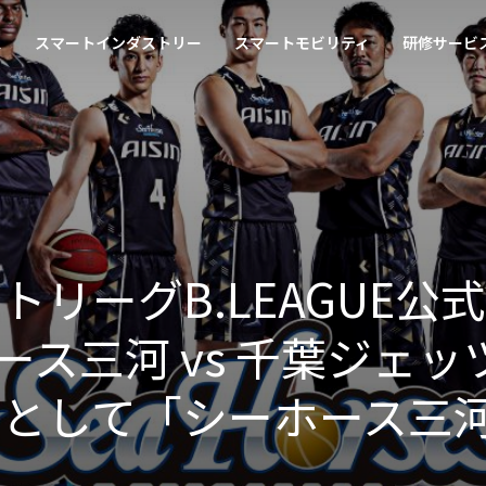
ス
スマートインダストリー
スマートモビリティ
研修サービ
リーグB.LEAGUE公式
ース三河 vs 千葉ジェ
ーとして「シーホース三