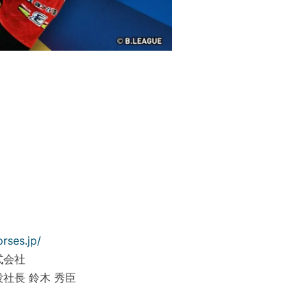
rses.jp/
式会社
社長 鈴木 秀臣