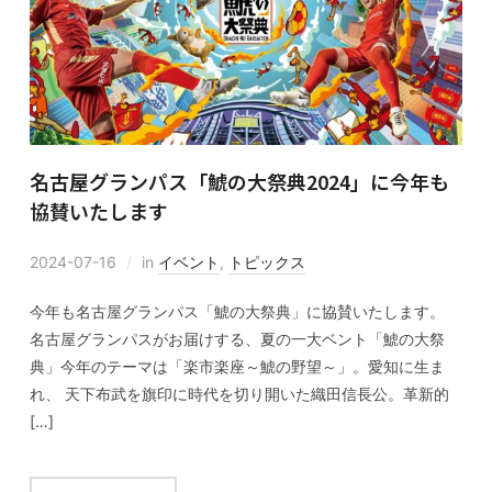
名古屋グランパス「鯱の大祭典2024」に今年も
協賛いたします
2024-07-16
in
イベント
,
トピックス
今年も名古屋グランパス「鯱の大祭典」に協賛いたします。
名古屋グランパスがお届けする、夏の一大ベント「鯱の大祭
典」今年のテーマは「楽市楽座～鯱の野望～」。愛知に生ま
れ、 天下布武を旗印に時代を切り開いた織田信長公。革新的
[…]