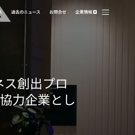
ス
過去のニュース
お問合せ
企業情報
サイドバーとナ
ネス創出プロ
23を協力企業とし