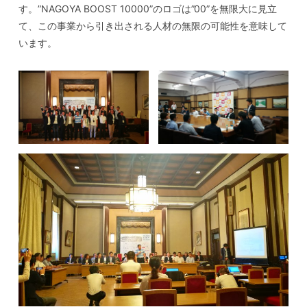
す。”NAGOYA BOOST 10000”のロゴは”00”を無限⼤に⾒⽴
て、この事業から引き出される⼈材の無限の可能性を意味して
います。