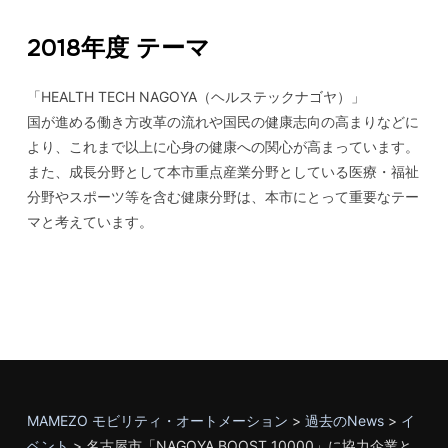
2018年度 テーマ
「HEALTH TECH NAGOYA（ヘルステックナゴヤ）」
国が進める働き⽅改⾰の流れや国⺠の健康志向の⾼まりなどに
より、これまで以上に⼼⾝の健康への関⼼が⾼まっています。
また、成⻑分野として本市重点産業分野としている医療・福祉
分野やスポーツ等を含む健康分野は、本市にとって重要なテー
マと考えています。
MAMEZO モビリティ・オートメーション
>
過去のNews
>
イ
ベント
>
名古屋市「NAGOYA BOOST 10000」に協力企業と